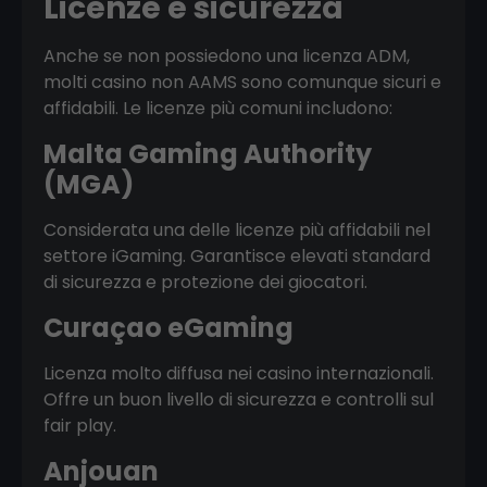
Licenze e sicurezza
Anche se non possiedono una licenza ADM,
molti casino non AAMS sono comunque sicuri e
affidabili. Le licenze più comuni includono:
Malta Gaming Authority
(MGA)
Considerata una delle licenze più affidabili nel
settore iGaming. Garantisce elevati standard
di sicurezza e protezione dei giocatori.
Curaçao eGaming
Licenza molto diffusa nei casino internazionali.
Offre un buon livello di sicurezza e controlli sul
fair play.
Anjouan