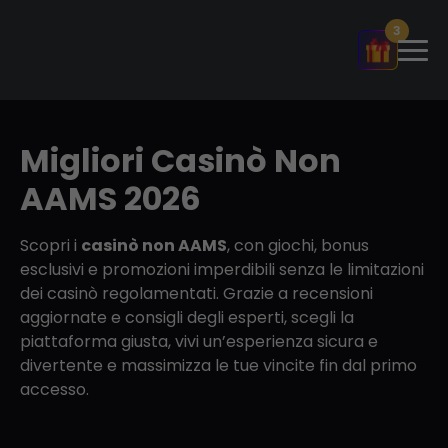
3
Migliori Casinò Non
AAMS 2026
Scopri i
casinò non AAMS
, con giochi, bonus
esclusivi e promozioni imperdibili senza le limitazioni
dei casinò regolamentati. Grazie a recensioni
aggiornate e consigli degli esperti, scegli la
piattaforma giusta, vivi un’esperienza sicura e
divertente e massimizza le tue vincite fin dal primo
accesso.