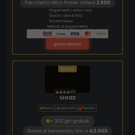
Pacchetto Nitro Power ottieni
2.500
Pagamento: entro 1 ora
Giochi: oltre 6.500
Scommesse
Metodi di pagamento
gioca adesso
Bonus
4/5
Godz
Nuova
Approvato
Popolare
+ 300 giri gratuiti
Bonus di benvenuto fino a
€2.000