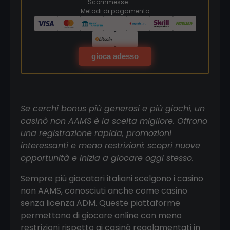
Scommesse
Metodi di pagamento
gioca adesso
Se cerchi bonus più generosi e più giochi, un
casinò non AAMS è la scelta migliore. Offrono
una registrazione rapida, promozioni
interessanti e meno restrizioni: scopri nuove
opportunità e inizia a giocare oggi stesso.
Sempre più giocatori italiani scelgono i casino
non AAMS, conosciuti anche come casino
senza licenza ADM. Queste piattaforme
permettono di giocare online con meno
restrizioni rispetto ai casinò regolamentati in