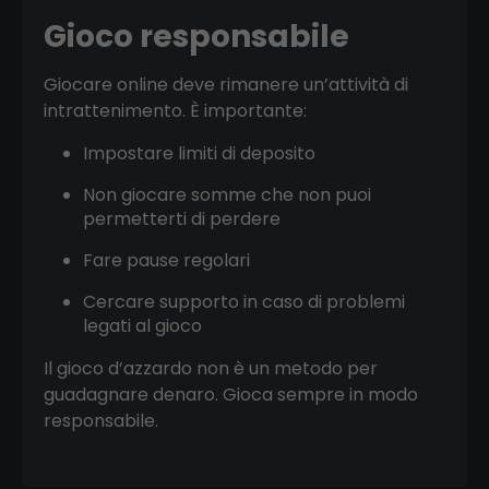
Gioco responsabile
Giocare online deve rimanere un’attività di
intrattenimento. È importante:
Impostare limiti di deposito
Non giocare somme che non puoi
permetterti di perdere
Fare pause regolari
Cercare supporto in caso di problemi
legati al gioco
Il gioco d’azzardo non è un metodo per
guadagnare denaro. Gioca sempre in modo
responsabile.