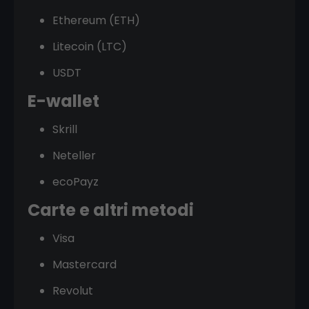
Ethereum (ETH)
Litecoin (LTC)
USDT
E-wallet
Skrill
Neteller
ecoPayz
Carte e altri metodi
Visa
Mastercard
Revolut