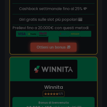
Cashback settimanale fino al 25% 💸
Giri gratis sulle slot più popolari 🎰
Prelievi fino a 20.000€ con questi metodi:
Ottieni un bonus 🎁
Winnita
5/5
Bonus di benvenuto